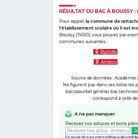
RÉSULTAT DU BAC À BOUSSY : 
Pour rappel,
la commune de rattache
l'établissement scolaire où il est ins
Boussy (74150), vous pouvez par exemp
communes suivantes :
Rumilly
Annecy
Source de données : Académie d
Ne figurent pas dans ces listes les 
baccalauréat général, bac technolo
correspond à celle de
A ne pas manquer
Recevez nos astuces et bons plans
J
En savoir plus sur notre politique de confiden