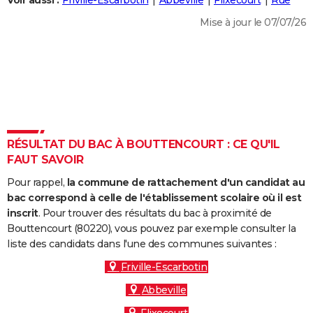
Voir aussi :
Friville-Escarbotin
Abbeville
Flixecourt
Rue
City break
Voyage de noces
Climat
Destinations
Voyage nature
Forum
+
PHOTO
Mise à jour le 07/07/26
GUIDES D'ACHAT
BONS PLANS
CARTE DE VOEUX
Carte Bonne année
Carte Pâques
Carte de Noël
Carte Saint-Valentin
Carte d'anniversaire
DICTIONNAIRE
RÉSULTAT DU BAC À BOUTTENCOURT : CE QU'IL
Biographies
Expressions
Dictionnaire
Citations
Proverbes
FAUT SAVOIR
PROGRAMME TV
Pour rappel,
la commune de rattachement d'un candidat au
COPAINS D'AVANT
bac correspond à celle de l'établissement scolaire où il est
Se connecter
Collèges
Universités
Service militaire
S'inscrire
Lycées
Primaires
Entreprises
Avis de recherche
inscrit
. Pour trouver des résultats du bac à proximité de
AVIS DE DÉCÈS
Bouttencourt (80220), vous pouvez par exemple consulter la
liste des candidats dans l'une des communes suivantes :
FORUM
Friville-Escarbotin
Lifestyle
Sport
Television
Cinema
Bricolage
Culture
Auto
Voyage
Abbeville