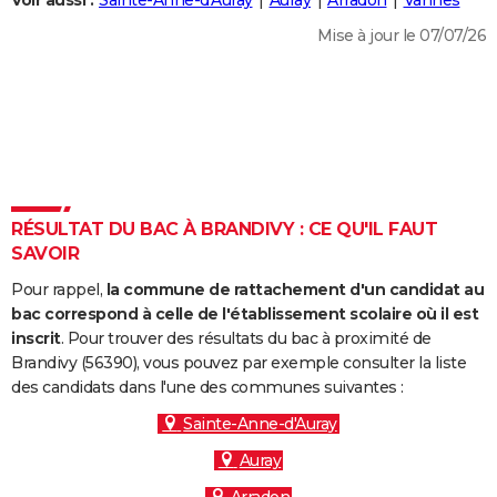
Voir aussi :
Sainte-Anne-d'Auray
Auray
Arradon
Vannes
City break
Voyage de noces
Climat
Destinations
Voyage nature
Forum
+
PHOTO
Mise à jour le 07/07/26
GUIDES D'ACHAT
BONS PLANS
CARTE DE VOEUX
Carte Bonne année
Carte Pâques
Carte de Noël
Carte Saint-Valentin
Carte d'anniversaire
DICTIONNAIRE
RÉSULTAT DU BAC À BRANDIVY : CE QU'IL FAUT
Biographies
Expressions
Dictionnaire
Citations
Proverbes
SAVOIR
PROGRAMME TV
Pour rappel,
la commune de rattachement d'un candidat au
COPAINS D'AVANT
bac correspond à celle de l'établissement scolaire où il est
Se connecter
Collèges
Universités
Service militaire
S'inscrire
Lycées
Primaires
Entreprises
Avis de recherche
inscrit
. Pour trouver des résultats du bac à proximité de
AVIS DE DÉCÈS
Brandivy (56390), vous pouvez par exemple consulter la liste
des candidats dans l'une des communes suivantes :
FORUM
Sainte-Anne-d'Auray
Lifestyle
Sport
Television
Cinema
Bricolage
Culture
Auto
Voyage
Auray