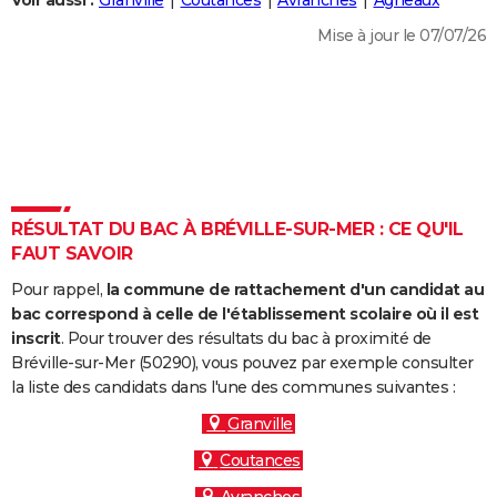
Voir aussi :
Granville
Coutances
Avranches
Agneaux
City break
Voyage de noces
Climat
Destinations
Voyage nature
Forum
+
PHOTO
Mise à jour le 07/07/26
GUIDES D'ACHAT
BONS PLANS
CARTE DE VOEUX
Carte Bonne année
Carte Pâques
Carte de Noël
Carte Saint-Valentin
Carte d'anniversaire
DICTIONNAIRE
RÉSULTAT DU BAC À BRÉVILLE-SUR-MER : CE QU'IL
Biographies
Expressions
Dictionnaire
Citations
Proverbes
FAUT SAVOIR
PROGRAMME TV
Pour rappel,
la commune de rattachement d'un candidat au
COPAINS D'AVANT
bac correspond à celle de l'établissement scolaire où il est
Se connecter
Collèges
Universités
Service militaire
S'inscrire
Lycées
Primaires
Entreprises
Avis de recherche
inscrit
. Pour trouver des résultats du bac à proximité de
AVIS DE DÉCÈS
Bréville-sur-Mer (50290), vous pouvez par exemple consulter
la liste des candidats dans l'une des communes suivantes :
FORUM
Granville
Lifestyle
Sport
Television
Cinema
Bricolage
Culture
Auto
Voyage
Coutances