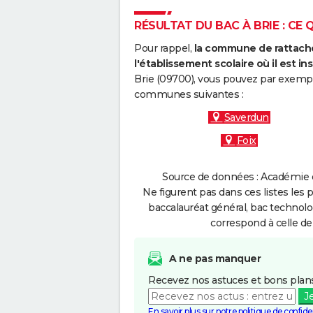
RÉSULTAT DU BAC À BRIE : CE 
Pour rappel,
la commune de rattache
l'établissement scolaire où il est ins
Brie (09700), vous pouvez par exemple
communes suivantes :
Saverdun
Foix
Source de données : Académie d
Ne figurent pas dans ces listes les 
baccalauréat général, bac technolo
correspond à celle de
A ne pas manquer
Recevez nos astuces et bons plans
J
En savoir plus sur notre politique de confiden