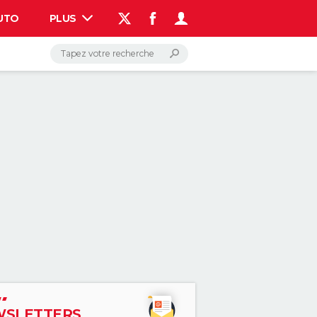
UTO
PLUS
AUTO
HIGH-TECH
BRICOLAGE
WEEK-END
LIFESTYLE
SANTE
VOYAGE
PHOTO
GUIDES D'ACHAT
BONS PLANS
CARTE DE VOEUX
DICTIONNAIRE
PROGRAMME TV
COPAINS D'AVANT
AVIS DE DÉCÈS
FORUM
Connexion
S'inscrire
Rechercher
SLETTERS