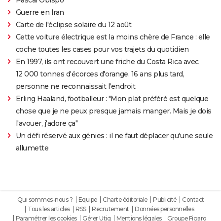
Guerre en Iran
Carte de l'éclipse solaire du 12 août
Cette voiture électrique est la moins chère de France : elle
coche toutes les cases pour vos trajets du quotidien
En 1997, ils ont recouvert une friche du Costa Rica avec
12 000 tonnes d'écorces d'orange. 16 ans plus tard,
personne ne reconnaissait l'endroit
Erling Haaland, footballeur : "Mon plat préféré est quelque
chose que je ne peux presque jamais manger. Mais je dois
l'avouer, j'adore ça"
Un défi réservé aux génies : il ne faut déplacer qu'une seule
allumette
Qui sommes-nous ?
Equipe
Charte éditoriale
Publicité
Contact
Tous les articles
RSS
Recrutement
Données personnelles
Paramétrer les cookies
Gérer Utiq
Mentions légales
Groupe Figaro