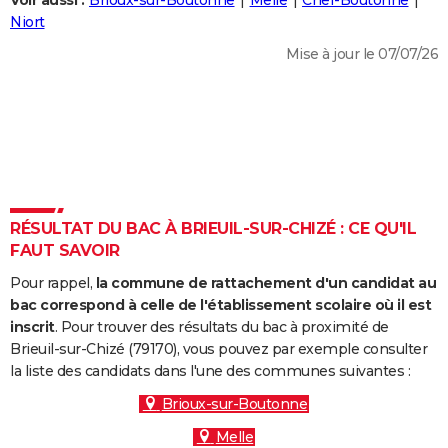
Voir aussi :
Brioux-sur-Boutonne
Melle
Chef-Boutonne
City break
Voyage de noces
Climat
Destinations
Voyage nature
Forum
+
Niort
PHOTO
Mise à jour le 07/07/26
GUIDES D'ACHAT
BONS PLANS
CARTE DE VOEUX
Carte Bonne année
Carte Pâques
Carte de Noël
Carte Saint-Valentin
Carte d'anniversaire
DICTIONNAIRE
Biographies
Expressions
Dictionnaire
Citations
Proverbes
RÉSULTAT DU BAC À BRIEUIL-SUR-CHIZÉ : CE QU'IL
PROGRAMME TV
FAUT SAVOIR
COPAINS D'AVANT
Pour rappel,
la commune de rattachement d'un candidat au
Se connecter
Collèges
Universités
Service militaire
S'inscrire
Lycées
Primaires
Entreprises
Avis de recherche
bac correspond à celle de l'établissement scolaire où il est
AVIS DE DÉCÈS
inscrit
. Pour trouver des résultats du bac à proximité de
Brieuil-sur-Chizé (79170), vous pouvez par exemple consulter
FORUM
la liste des candidats dans l'une des communes suivantes :
Lifestyle
Sport
Television
Cinema
Bricolage
Culture
Auto
Voyage
Brioux-sur-Boutonne
Melle