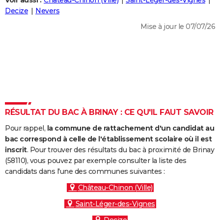
Voir aussi :
Château-Chinon (Ville)
Saint-Léger-des-Vignes
City break
Voyage de noces
Climat
Destinations
Voyage nature
Forum
+
Decize
Nevers
PHOTO
Mise à jour le 07/07/26
GUIDES D'ACHAT
BONS PLANS
CARTE DE VOEUX
Carte Bonne année
Carte Pâques
Carte de Noël
Carte Saint-Valentin
Carte d'anniversaire
DICTIONNAIRE
Biographies
Expressions
Dictionnaire
Citations
Proverbes
RÉSULTAT DU BAC À BRINAY : CE QU'IL FAUT SAVOIR
PROGRAMME TV
Pour rappel,
la commune de rattachement d'un candidat au
COPAINS D'AVANT
bac correspond à celle de l'établissement scolaire où il est
Se connecter
Collèges
Universités
Service militaire
S'inscrire
Lycées
Primaires
Entreprises
Avis de recherche
inscrit
. Pour trouver des résultats du bac à proximité de Brinay
AVIS DE DÉCÈS
(58110), vous pouvez par exemple consulter la liste des
candidats dans l'une des communes suivantes :
FORUM
Château-Chinon (Ville)
Lifestyle
Sport
Television
Cinema
Bricolage
Culture
Auto
Voyage
Saint-Léger-des-Vignes