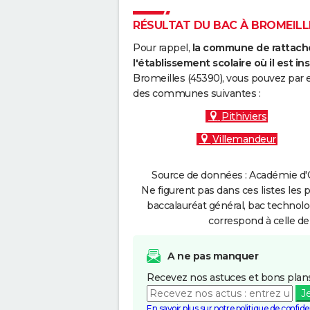
RÉSULTAT DU BAC À BROMEILLE
Pour rappel,
la commune de rattache
l'établissement scolaire où il est ins
Bromeilles (45390), vous pouvez par e
des communes suivantes :
Pithiviers
Villemandeur
Source de données : Académie d'O
Ne figurent pas dans ces listes les 
baccalauréat général, bac technolo
correspond à celle de
A ne pas manquer
Recevez nos astuces et bons plans
J
En savoir plus sur notre politique de confiden