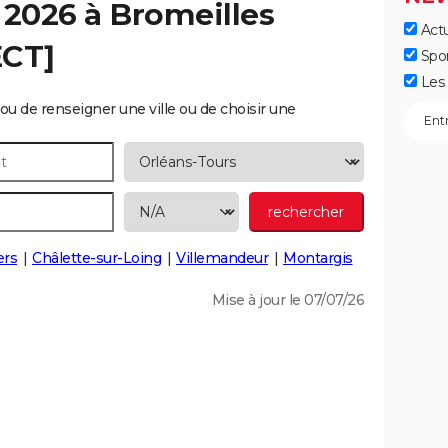
 2026 à
Bromeilles
Actu
ECT]
Spo
Les 
ou de renseigner une ville ou de choisir une
ers
Châlette-sur-Loing
Villemandeur
Montargis
Mise à jour le 07/07/26