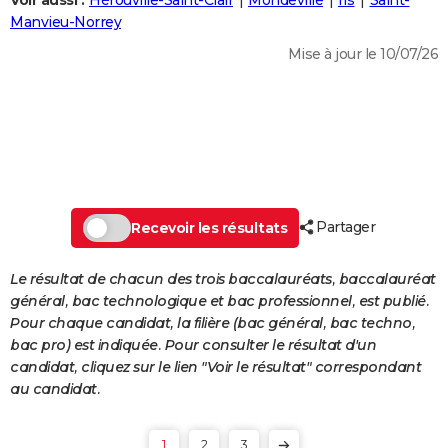
Voir aussi :
Hérouville-Saint-Clair
Mondeville
Ifs
Saint-
City break
Voyage de noces
Climat
Destinations
Voyage nature
Forum
+
Manvieu-Norrey
PHOTO
Mise à jour le 10/07/26
GUIDES D'ACHAT
BONS PLANS
CARTE DE VOEUX
Carte Bonne année
Carte Pâques
Carte de Noël
Carte Saint-Valentin
Carte d'anniversaire
DICTIONNAIRE
Biographies
Expressions
Dictionnaire
Citations
Proverbes
Partager
PROGRAMME TV
Recevoir les résultats
COPAINS D'AVANT
Le résultat de chacun des trois baccalauréats, baccalauréat
général, bac technologique et bac professionnel, est publié.
Se connecter
Collèges
Universités
Service militaire
S'inscrire
Lycées
Primaires
Entreprises
Avis de recherche
AVIS DE DÉCÈS
Pour chaque candidat, la filière (bac général, bac techno,
bac pro) est indiquée. Pour consulter le résultat d'un
FORUM
candidat, cliquez sur le lien "Voir le résultat" correspondant
Lifestyle
Sport
Television
Cinema
Bricolage
Culture
Auto
Voyage
au candidat.
1
2
3