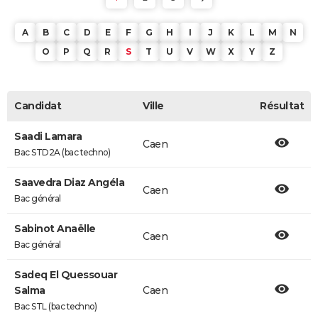
A
B
C
D
E
F
G
H
I
J
K
L
M
N
O
P
Q
R
S
T
U
V
W
X
Y
Z
Candidat
Ville
Résultat
Saadi Lamara
Caen
Bac STD2A (bac techno)
Saavedra Diaz Angéla
Caen
Bac général
Sabinot Anaëlle
Caen
Bac général
Sadeq El Quessouar
Salma
Caen
Bac STL (bac techno)