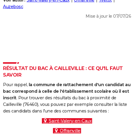
Voir aussi :
Saint-Valery-en-Caux
Offranville
Yvetot
City break
Voyage de noces
Climat
Destinations
Voyage nature
Forum
+
Auzebosc
PHOTO
Mise à jour le 07/07/26
GUIDES D'ACHAT
BONS PLANS
CARTE DE VOEUX
Carte Bonne année
Carte Pâques
Carte de Noël
Carte Saint-Valentin
Carte d'anniversaire
DICTIONNAIRE
Biographies
Expressions
Dictionnaire
Citations
Proverbes
RÉSULTAT DU BAC À CAILLEVILLE : CE QU'IL FAUT
PROGRAMME TV
SAVOIR
COPAINS D'AVANT
Pour rappel,
la commune de rattachement d'un candidat au
Se connecter
Collèges
Universités
Service militaire
S'inscrire
Lycées
Primaires
Entreprises
Avis de recherche
bac correspond à celle de l'établissement scolaire où il est
AVIS DE DÉCÈS
inscrit
. Pour trouver des résultats du bac à proximité de
Cailleville (76460), vous pouvez par exemple consulter la liste
FORUM
des candidats dans l'une des communes suivantes :
Lifestyle
Sport
Television
Cinema
Bricolage
Culture
Auto
Voyage
Saint-Valery-en-Caux
Offranville