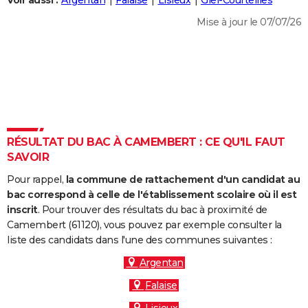
Voir aussi :
Argentan
Falaise
Lisieux
Giel-Courteilles
City break
Voyage de noces
Climat
Destinations
Voyage nature
Forum
+
PHOTO
Mise à jour le 07/07/26
GUIDES D'ACHAT
BONS PLANS
CARTE DE VOEUX
Carte Bonne année
Carte Pâques
Carte de Noël
Carte Saint-Valentin
Carte d'anniversaire
DICTIONNAIRE
RÉSULTAT DU BAC À CAMEMBERT : CE QU'IL FAUT
Biographies
Expressions
Dictionnaire
Citations
Proverbes
SAVOIR
PROGRAMME TV
Pour rappel,
la commune de rattachement d'un candidat au
COPAINS D'AVANT
bac correspond à celle de l'établissement scolaire où il est
Se connecter
Collèges
Universités
Service militaire
S'inscrire
Lycées
Primaires
Entreprises
Avis de recherche
inscrit
. Pour trouver des résultats du bac à proximité de
AVIS DE DÉCÈS
Camembert (61120), vous pouvez par exemple consulter la
liste des candidats dans l'une des communes suivantes :
FORUM
Argentan
Lifestyle
Sport
Television
Cinema
Bricolage
Culture
Auto
Voyage
Falaise