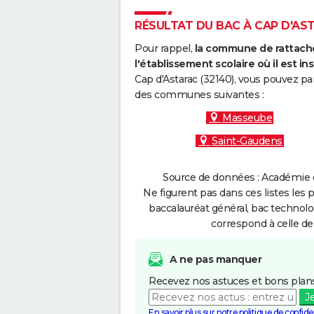
RÉSULTAT DU BAC À CAP D'AST
Pour rappel,
la commune de rattache
l'établissement scolaire où il est ins
Cap d'Astarac (32140), vous pouvez pa
des communes suivantes :
Masseube
Saint-Gaudens
Source de données : Académie d
Ne figurent pas dans ces listes les 
baccalauréat général, bac technolo
correspond à celle de
A ne pas manquer
Recevez nos astuces et bons plans
J
En savoir plus sur notre politique de confiden