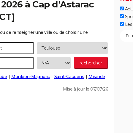
 2026 à
Cap d'Astarac
Actu
ECT]
Spo
Les 
ou de renseigner une ville ou de choisir une
ube
Monléon-Magnoac
Saint-Gaudens
Mirande
Mise à jour le 07/07/26