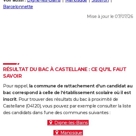
Voir aussi :
Digne-les-Bains
Manosque
Sisteron
City break
Voyage de noces
Climat
Destinations
Voyage nature
Forum
+
Barcelonnette
PHOTO
Mise à jour le 07/07/26
GUIDES D'ACHAT
BONS PLANS
CARTE DE VOEUX
Carte Bonne année
Carte Pâques
Carte de Noël
Carte Saint-Valentin
Carte d'anniversaire
DICTIONNAIRE
Biographies
Expressions
Dictionnaire
Citations
Proverbes
RÉSULTAT DU BAC À CASTELLANE : CE QU'IL FAUT
PROGRAMME TV
SAVOIR
COPAINS D'AVANT
Pour rappel,
la commune de rattachement d'un candidat au
Se connecter
Collèges
Universités
Service militaire
S'inscrire
Lycées
Primaires
Entreprises
Avis de recherche
bac correspond à celle de l'établissement scolaire où il est
AVIS DE DÉCÈS
inscrit
. Pour trouver des résultats du bac à proximité de
Castellane (04120), vous pouvez par exemple consulter la liste
FORUM
des candidats dans l'une des communes suivantes :
Lifestyle
Sport
Television
Cinema
Bricolage
Culture
Auto
Voyage
Digne-les-Bains
Manosque