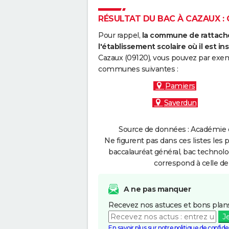
RÉSULTAT DU BAC À CAZAUX : 
Pour rappel,
la commune de rattache
l'établissement scolaire où il est ins
Cazaux (09120), vous pouvez par exemp
communes suivantes :
Pamiers
Saverdun
Source de données : Académie d
Ne figurent pas dans ces listes les 
baccalauréat général, bac technolo
correspond à celle de
A ne pas manquer
Recevez nos astuces et bons plans
J
En savoir plus sur notre politique de confiden