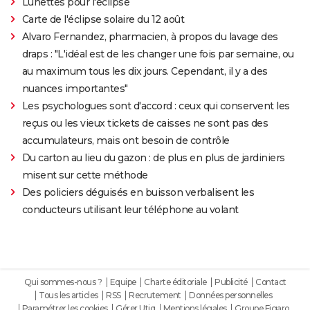
Lunettes pour l'éclipse
Carte de l'éclipse solaire du 12 août
Alvaro Fernandez, pharmacien, à propos du lavage des
draps : "L'idéal est de les changer une fois par semaine, ou
au maximum tous les dix jours. Cependant, il y a des
nuances importantes"
Les psychologues sont d'accord : ceux qui conservent les
reçus ou les vieux tickets de caisses ne sont pas des
accumulateurs, mais ont besoin de contrôle
Du carton au lieu du gazon : de plus en plus de jardiniers
misent sur cette méthode
Des policiers déguisés en buisson verbalisent les
conducteurs utilisant leur téléphone au volant
Qui sommes-nous ?
Equipe
Charte éditoriale
Publicité
Contact
Tous les articles
RSS
Recrutement
Données personnelles
Paramétrer les cookies
Gérer Utiq
Mentions légales
Groupe Figaro