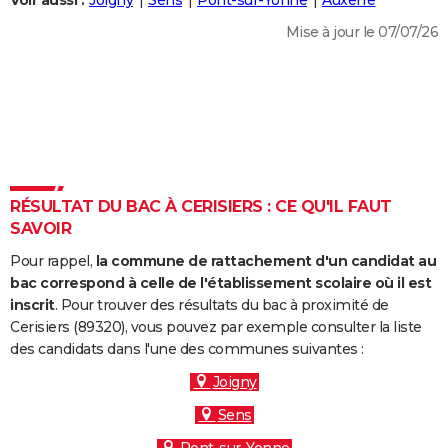
Voir aussi :
Joigny
Sens
Pont-sur-Yonne
Auxerre
City break
Voyage de noces
Climat
Destinations
Voyage nature
Forum
+
PHOTO
Mise à jour le 07/07/26
GUIDES D'ACHAT
BONS PLANS
CARTE DE VOEUX
Carte Bonne année
Carte Pâques
Carte de Noël
Carte Saint-Valentin
Carte d'anniversaire
DICTIONNAIRE
RÉSULTAT DU BAC À CERISIERS : CE QU'IL FAUT
Biographies
Expressions
Dictionnaire
Citations
Proverbes
SAVOIR
PROGRAMME TV
Pour rappel,
la commune de rattachement d'un candidat au
COPAINS D'AVANT
bac correspond à celle de l'établissement scolaire où il est
Se connecter
Collèges
Universités
Service militaire
S'inscrire
Lycées
Primaires
Entreprises
Avis de recherche
inscrit
. Pour trouver des résultats du bac à proximité de
AVIS DE DÉCÈS
Cerisiers (89320), vous pouvez par exemple consulter la liste
des candidats dans l'une des communes suivantes :
FORUM
Joigny
Lifestyle
Sport
Television
Cinema
Bricolage
Culture
Auto
Voyage
Sens