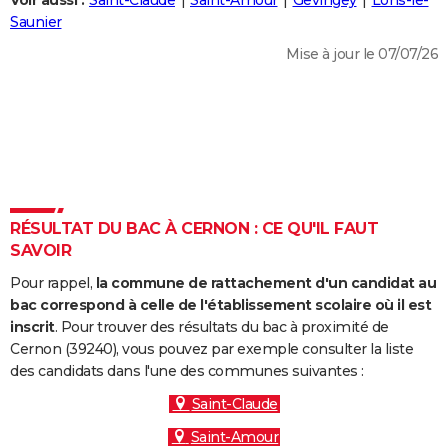
Voir aussi :
Saint-Claude
Saint-Amour
Gevingey
Lons-le-
City break
Voyage de noces
Climat
Destinations
Voyage nature
Forum
+
Saunier
PHOTO
Mise à jour le 07/07/26
GUIDES D'ACHAT
BONS PLANS
CARTE DE VOEUX
Carte Bonne année
Carte Pâques
Carte de Noël
Carte Saint-Valentin
Carte d'anniversaire
DICTIONNAIRE
Biographies
Expressions
Dictionnaire
Citations
Proverbes
RÉSULTAT DU BAC À CERNON : CE QU'IL FAUT
PROGRAMME TV
SAVOIR
COPAINS D'AVANT
Pour rappel,
la commune de rattachement d'un candidat au
Se connecter
Collèges
Universités
Service militaire
S'inscrire
Lycées
Primaires
Entreprises
Avis de recherche
bac correspond à celle de l'établissement scolaire où il est
AVIS DE DÉCÈS
inscrit
. Pour trouver des résultats du bac à proximité de
Cernon (39240), vous pouvez par exemple consulter la liste
FORUM
des candidats dans l'une des communes suivantes :
Lifestyle
Sport
Television
Cinema
Bricolage
Culture
Auto
Voyage
Saint-Claude
Saint-Amour