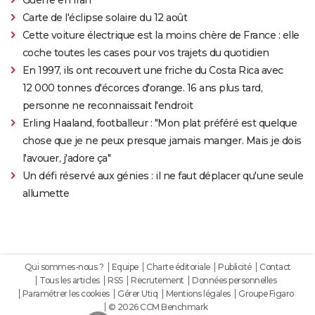
Carte de l'éclipse solaire du 12 août
Cette voiture électrique est la moins chère de France : elle
coche toutes les cases pour vos trajets du quotidien
En 1997, ils ont recouvert une friche du Costa Rica avec
12 000 tonnes d'écorces d'orange. 16 ans plus tard,
personne ne reconnaissait l'endroit
Erling Haaland, footballeur : "Mon plat préféré est quelque
chose que je ne peux presque jamais manger. Mais je dois
l'avouer, j'adore ça"
Un défi réservé aux génies : il ne faut déplacer qu'une seule
allumette
Qui sommes-nous ?
Equipe
Charte éditoriale
Publicité
Contact
Tous les articles
RSS
Recrutement
Données personnelles
Paramétrer les cookies
Gérer Utiq
Mentions légales
Groupe Figaro
© 2026 CCM Benchmark