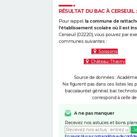
RÉSULTAT DU BAC À CERSEUIL :
Pour rappel,
la commune de rattache
l'établissement scolaire où il est ins
Cerseuil (02220), vous pouvez par exe
communes suivantes :
Soissons
Château-Thierry
Source de données : Académie 
Ne figurent pas dans ces listes les 
baccalauréat général, bac technolo
correspond à celle de
A ne pas manquer
Recevez nos astuces et bons plans
J
En savoir plus sur notre politique de confiden