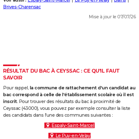
Voir aussi :
Espaly-Saint-Marcel
Le Puy-en-Velay
Bains
City break
Voyage de noces
Climat
Destinations
Voyage nature
Forum
+
Brives-Charensac
PHOTO
Mise à jour le 07/07/26
GUIDES D'ACHAT
BONS PLANS
CARTE DE VOEUX
Carte Bonne année
Carte Pâques
Carte de Noël
Carte Saint-Valentin
Carte d'anniversaire
DICTIONNAIRE
Biographies
Expressions
Dictionnaire
Citations
Proverbes
RÉSULTAT DU BAC À CEYSSAC : CE QU'IL FAUT
PROGRAMME TV
SAVOIR
COPAINS D'AVANT
Pour rappel,
la commune de rattachement d'un candidat au
Se connecter
Collèges
Universités
Service militaire
S'inscrire
Lycées
Primaires
Entreprises
Avis de recherche
bac correspond à celle de l'établissement scolaire où il est
AVIS DE DÉCÈS
inscrit
. Pour trouver des résultats du bac à proximité de
Ceyssac (43000), vous pouvez par exemple consulter la liste
FORUM
des candidats dans l'une des communes suivantes :
Lifestyle
Sport
Television
Cinema
Bricolage
Culture
Auto
Voyage
Espaly-Saint-Marcel
Le Puy-en-Velay