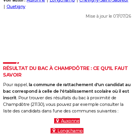
Voir aussi :
Auxonne
Longchamp
Chevigny-Saint-Sauveur
City break
Voyage de noces
Climat
Destinations
Voyage nature
Forum
+
Quetigny
PHOTO
Mise à jour le 07/07/26
GUIDES D'ACHAT
BONS PLANS
CARTE DE VOEUX
Carte Bonne année
Carte Pâques
Carte de Noël
Carte Saint-Valentin
Carte d'anniversaire
DICTIONNAIRE
Biographies
Expressions
Dictionnaire
Citations
Proverbes
RÉSULTAT DU BAC À CHAMPDÔTRE : CE QU'IL FAUT
PROGRAMME TV
SAVOIR
COPAINS D'AVANT
Pour rappel,
la commune de rattachement d'un candidat au
Se connecter
Collèges
Universités
Service militaire
S'inscrire
Lycées
Primaires
Entreprises
Avis de recherche
bac correspond à celle de l'établissement scolaire où il est
AVIS DE DÉCÈS
inscrit
. Pour trouver des résultats du bac à proximité de
Champdôtre (21130), vous pouvez par exemple consulter la
FORUM
liste des candidats dans l'une des communes suivantes :
Lifestyle
Sport
Television
Cinema
Bricolage
Culture
Auto
Voyage
Auxonne
Longchamp