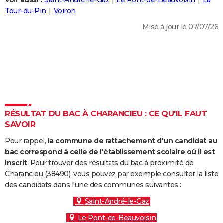
Voir aussi :
Saint-André-le-Gaz
Le Pont-de-Beauvoisin
La
City break
Voyage de noces
Climat
Destinations
Voyage nature
Forum
+
Tour-du-Pin
Voiron
PHOTO
Mise à jour le 07/07/26
GUIDES D'ACHAT
BONS PLANS
CARTE DE VOEUX
Carte Bonne année
Carte Pâques
Carte de Noël
Carte Saint-Valentin
Carte d'anniversaire
DICTIONNAIRE
Biographies
Expressions
Dictionnaire
Citations
Proverbes
RÉSULTAT DU BAC À CHARANCIEU : CE QU'IL FAUT
PROGRAMME TV
SAVOIR
COPAINS D'AVANT
Pour rappel,
la commune de rattachement d'un candidat au
Se connecter
Collèges
Universités
Service militaire
S'inscrire
Lycées
Primaires
Entreprises
Avis de recherche
bac correspond à celle de l'établissement scolaire où il est
AVIS DE DÉCÈS
inscrit
. Pour trouver des résultats du bac à proximité de
Charancieu (38490), vous pouvez par exemple consulter la liste
FORUM
des candidats dans l'une des communes suivantes :
Lifestyle
Sport
Television
Cinema
Bricolage
Culture
Auto
Voyage
Saint-André-le-Gaz
Le Pont-de-Beauvoisin