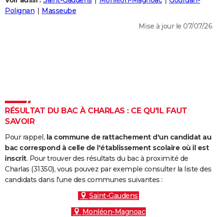
Voir aussi :
Saint-Gaudens
Monléon-Magnoac
Gourdan-
City break
Voyage de noces
Climat
Destinations
Voyage nature
Forum
+
Polignan
Masseube
PHOTO
Mise à jour le 07/07/26
GUIDES D'ACHAT
BONS PLANS
CARTE DE VOEUX
Carte Bonne année
Carte Pâques
Carte de Noël
Carte Saint-Valentin
Carte d'anniversaire
DICTIONNAIRE
Biographies
Expressions
Dictionnaire
Citations
Proverbes
RÉSULTAT DU BAC À CHARLAS : CE QU'IL FAUT
PROGRAMME TV
SAVOIR
COPAINS D'AVANT
Pour rappel,
la commune de rattachement d'un candidat au
Se connecter
Collèges
Universités
Service militaire
S'inscrire
Lycées
Primaires
Entreprises
Avis de recherche
bac correspond à celle de l'établissement scolaire où il est
AVIS DE DÉCÈS
inscrit
. Pour trouver des résultats du bac à proximité de
Charlas (31350), vous pouvez par exemple consulter la liste des
FORUM
candidats dans l'une des communes suivantes :
Lifestyle
Sport
Television
Cinema
Bricolage
Culture
Auto
Voyage
Saint-Gaudens
Monléon-Magnoac