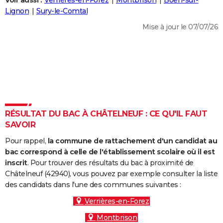
Voir aussi :
Verrières-en-Forez
Montbrison
Boën-sur-
City break
Voyage de noces
Climat
Destinations
Voyage nature
Forum
+
Lignon
Sury-le-Comtal
PHOTO
Mise à jour le 07/07/26
GUIDES D'ACHAT
BONS PLANS
CARTE DE VOEUX
Carte Bonne année
Carte Pâques
Carte de Noël
Carte Saint-Valentin
Carte d'anniversaire
DICTIONNAIRE
Biographies
Expressions
Dictionnaire
Citations
Proverbes
RÉSULTAT DU BAC À CHÂTELNEUF : CE QU'IL FAUT
PROGRAMME TV
SAVOIR
COPAINS D'AVANT
Pour rappel,
la commune de rattachement d'un candidat au
Se connecter
Collèges
Universités
Service militaire
S'inscrire
Lycées
Primaires
Entreprises
Avis de recherche
bac correspond à celle de l'établissement scolaire où il est
AVIS DE DÉCÈS
inscrit
. Pour trouver des résultats du bac à proximité de
Châtelneuf (42940), vous pouvez par exemple consulter la liste
FORUM
des candidats dans l'une des communes suivantes :
Lifestyle
Sport
Television
Cinema
Bricolage
Culture
Auto
Voyage
Verrières-en-Forez
Montbrison