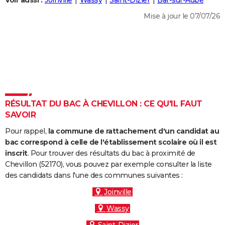
Voir aussi :
Joinville
Wassy
Saint-Dizier
Bar-sur-Aube
City break
Voyage de noces
Climat
Destinations
Voyage nature
Forum
+
PHOTO
Mise à jour le 07/07/26
GUIDES D'ACHAT
BONS PLANS
CARTE DE VOEUX
Carte Bonne année
Carte Pâques
Carte de Noël
Carte Saint-Valentin
Carte d'anniversaire
DICTIONNAIRE
RÉSULTAT DU BAC À CHEVILLON : CE QU'IL FAUT
Biographies
Expressions
Dictionnaire
Citations
Proverbes
SAVOIR
PROGRAMME TV
Pour rappel,
la commune de rattachement d'un candidat au
COPAINS D'AVANT
bac correspond à celle de l'établissement scolaire où il est
Se connecter
Collèges
Universités
Service militaire
S'inscrire
Lycées
Primaires
Entreprises
Avis de recherche
inscrit
. Pour trouver des résultats du bac à proximité de
AVIS DE DÉCÈS
Chevillon (52170), vous pouvez par exemple consulter la liste
des candidats dans l'une des communes suivantes :
FORUM
Joinville
Lifestyle
Sport
Television
Cinema
Bricolage
Culture
Auto
Voyage
Wassy