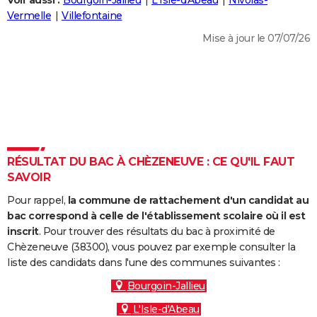
Voir aussi :
Bourgoin-Jallieu
L'Isle-d'Abeau
Nivolas-
City break
Voyage de noces
Climat
Destinations
Voyage nature
Forum
+
Vermelle
Villefontaine
PHOTO
Mise à jour le 07/07/26
GUIDES D'ACHAT
BONS PLANS
CARTE DE VOEUX
Carte Bonne année
Carte Pâques
Carte de Noël
Carte Saint-Valentin
Carte d'anniversaire
DICTIONNAIRE
Biographies
Expressions
Dictionnaire
Citations
Proverbes
RÉSULTAT DU BAC À CHÈZENEUVE : CE QU'IL FAUT
PROGRAMME TV
SAVOIR
COPAINS D'AVANT
Pour rappel,
la commune de rattachement d'un candidat au
Se connecter
Collèges
Universités
Service militaire
S'inscrire
Lycées
Primaires
Entreprises
Avis de recherche
bac correspond à celle de l'établissement scolaire où il est
AVIS DE DÉCÈS
inscrit
. Pour trouver des résultats du bac à proximité de
Chèzeneuve (38300), vous pouvez par exemple consulter la
FORUM
liste des candidats dans l'une des communes suivantes :
Lifestyle
Sport
Television
Cinema
Bricolage
Culture
Auto
Voyage
Bourgoin-Jallieu
L'Isle-d'Abeau