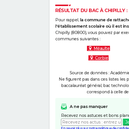
RÉSULTAT DU BAC À CHIPILLY :
Pour rappel,
la commune de rattache
l'établissement scolaire où il est ins
Chipilly (80800), vous pouvez par exe
communes suivantes :
Méaulte
Corbie
Source de données : Académie 
Ne figurent pas dans ces listes les 
baccalauréat général, bac technolo
correspond à celle de
A ne pas manquer
Recevez nos astuces et bons plans
J
En savoir plus sur notre politique de confiden