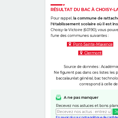
RÉSULTAT DU BAC À CHOISY-LA-
Pour rappel,
la commune de rattache
l'établissement scolaire où il est ins
Choisy-la-Victoire (60190), vous pouv
l'une des communes suivantes :
Pont-Sainte-Maxence
Clermont
Source de données : Académie 
Ne figurent pas dans ces listes les 
baccalauréat général, bac technolo
correspond à celle de
A ne pas manquer
Recevez nos astuces et bons plans
J
En savoir plus sur notre politique de confiden