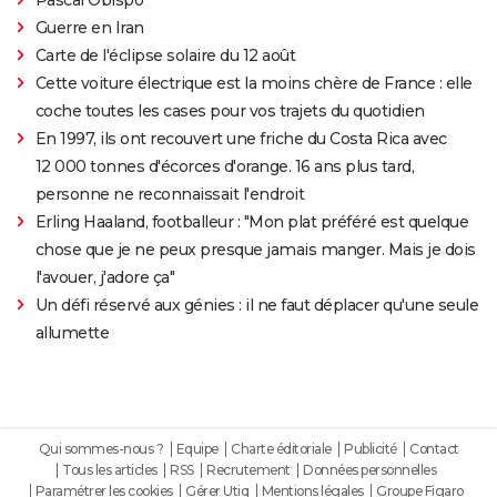
Guerre en Iran
Carte de l'éclipse solaire du 12 août
Cette voiture électrique est la moins chère de France : elle
coche toutes les cases pour vos trajets du quotidien
En 1997, ils ont recouvert une friche du Costa Rica avec
12 000 tonnes d'écorces d'orange. 16 ans plus tard,
personne ne reconnaissait l'endroit
Erling Haaland, footballeur : "Mon plat préféré est quelque
chose que je ne peux presque jamais manger. Mais je dois
l'avouer, j'adore ça"
Un défi réservé aux génies : il ne faut déplacer qu'une seule
allumette
Qui sommes-nous ?
Equipe
Charte éditoriale
Publicité
Contact
Tous les articles
RSS
Recrutement
Données personnelles
Paramétrer les cookies
Gérer Utiq
Mentions légales
Groupe Figaro