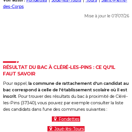
Voir aussi :
Fondettes
Joué-lès-Tours
Tours
Saint-Pierre-
City break
Voyage de noces
Climat
Destinations
Voyage nature
Forum
+
des-Corps
PHOTO
Mise à jour le 07/07/26
GUIDES D'ACHAT
BONS PLANS
CARTE DE VOEUX
Carte Bonne année
Carte Pâques
Carte de Noël
Carte Saint-Valentin
Carte d'anniversaire
DICTIONNAIRE
Biographies
Expressions
Dictionnaire
Citations
Proverbes
RÉSULTAT DU BAC À CLÉRÉ-LES-PINS : CE QU'IL
PROGRAMME TV
FAUT SAVOIR
COPAINS D'AVANT
Pour rappel,
la commune de rattachement d'un candidat au
Se connecter
Collèges
Universités
Service militaire
S'inscrire
Lycées
Primaires
Entreprises
Avis de recherche
bac correspond à celle de l'établissement scolaire où il est
AVIS DE DÉCÈS
inscrit
. Pour trouver des résultats du bac à proximité de Cléré-
les-Pins (37340), vous pouvez par exemple consulter la liste
FORUM
des candidats dans l'une des communes suivantes :
Lifestyle
Sport
Television
Cinema
Bricolage
Culture
Auto
Voyage
Fondettes
Joué-lès-Tours