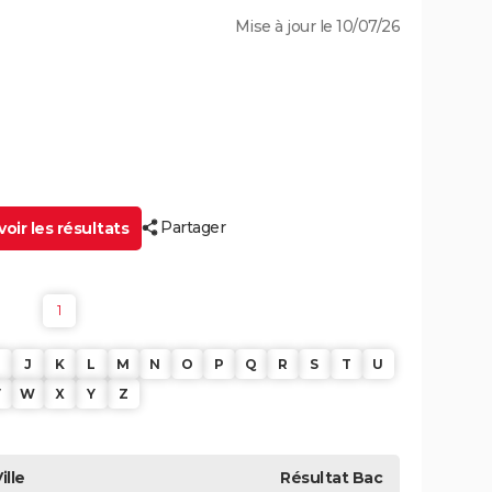
Mise à jour le 10/07/26
Partager
oir les résultats
1
J
K
L
M
N
O
P
Q
R
S
T
U
V
W
X
Y
Z
ille
Résultat
Bac