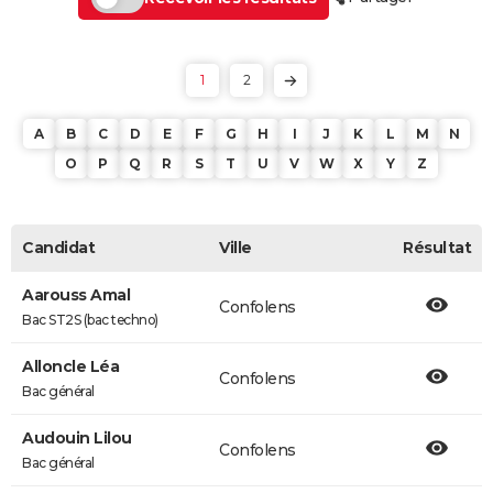
1
2
A
B
C
D
E
F
G
H
I
J
K
L
M
N
O
P
Q
R
S
T
U
V
W
X
Y
Z
Candidat
Ville
Résultat
Aarouss Amal
Confolens
Bac ST2S (bac techno)
Alloncle Léa
Confolens
Bac général
Audouin Lilou
Confolens
Bac général