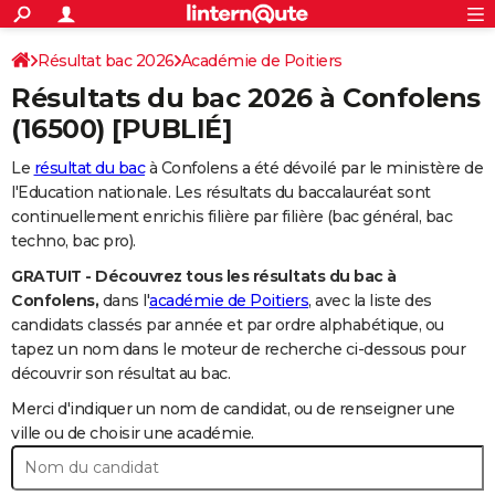
ACTUALITÉS
Connexion
S'inscrire
Résultat bac 2026
Académie de Poitiers
Rechercher
Société
Education
Villes
Politique
Faits Divers
Monde
+
SPORT
Résultats du bac 2026 à
Confolens
Football
Cyclisme
Forum
Coupe du monde 2026
Tennis
Rugby
CULTURE
(16500) [PUBLIÉ]
TNT
Cinéma
Musique
Programme TV
Streaming
Sorties cinéma
+
FINANCE
Le
résultat du bac
à Confolens a été dévoilé par le ministère de
l'Education nationale. Les résultats du baccalauréat sont
Impôts
Immobilier
Banque
Crédit
Retraite
Epargne
Risques naturels par ville
Assurance
AUTO
continuellement enrichis filière par filière (bac général, bac
techno, bac pro).
Réserver un essai
Berlines
Forum auto
Essais
Citadines
SUV
+
HIGH-TECH
GRATUIT - Découvrez tous les résultats du bac à
Meilleur smartphone
Ordinateurs
Guide high-tech
Mobiles
Internet
Jeux vidéo
+
BRICOLAGE
Confolens,
dans l'
académie de Poitiers
, avec la liste des
candidats classés par année et par ordre alphabétique, ou
Aménagement intérieur
Cuisine
Jardinage
+
Forum
Extérieur
Salle de bains
Rangement
WEEK-END
tapez un nom dans le moteur de recherche ci-dessous pour
découvrir son résultat au bac.
Escapades
Expositions
Week-end nature
Guides de France
Patrimoine
Musées
+
LIFESTYLE
Merci d'indiquer un nom de candidat, ou de renseigner une
Bien-être
Mode
+
Art de vivre
Loisirs
Modes de vie
ville ou de choisir une académie.
SANTE
Guide de la santé
Médicaments
+
Alimentation
Maladies
Sommeil
VOYAGE