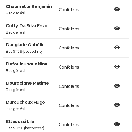
Chaumette Benjamin
Confolens
Bac général
Cotty-Da Silva Enzo
Confolens
Bac général
Danglade Ophélie
Confolens
Bac ST2S (bac techno)
Defoulounoux Nina
Confolens
Bac général
Dourdoigne Maxime
Confolens
Bac général
Durouchoux Hugo
Confolens
Bac général
Ettaoussi Lila
Confolens
Bac STMG (bac techno)