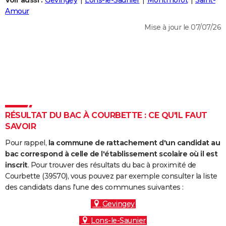
Voir aussi :
Gevingey
Lons-le-Saunier
Montmorot
Saint-
City break
Voyage de noces
Climat
Destinations
Voyage nature
Forum
+
Amour
PHOTO
Mise à jour le 07/07/26
GUIDES D'ACHAT
BONS PLANS
CARTE DE VOEUX
Carte Bonne année
Carte Pâques
Carte de Noël
Carte Saint-Valentin
Carte d'anniversaire
DICTIONNAIRE
Biographies
Expressions
Dictionnaire
Citations
Proverbes
RÉSULTAT DU BAC À COURBETTE : CE QU'IL FAUT
PROGRAMME TV
SAVOIR
COPAINS D'AVANT
Pour rappel,
la commune de rattachement d'un candidat au
Se connecter
Collèges
Universités
Service militaire
S'inscrire
Lycées
Primaires
Entreprises
Avis de recherche
bac correspond à celle de l'établissement scolaire où il est
AVIS DE DÉCÈS
inscrit
. Pour trouver des résultats du bac à proximité de
Courbette (39570), vous pouvez par exemple consulter la liste
FORUM
des candidats dans l'une des communes suivantes :
Lifestyle
Sport
Television
Cinema
Bricolage
Culture
Auto
Voyage
Gevingey
Lons-le-Saunier