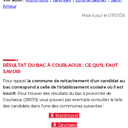
Voir aussi :
Montmorot
Gevingey
Lons-le-Saunier
Saint-
City break
Voyage de noces
Climat
Destinations
Voyage nature
Forum
+
Amour
PHOTO
Mise à jour le 07/07/26
GUIDES D'ACHAT
BONS PLANS
CARTE DE VOEUX
Carte Bonne année
Carte Pâques
Carte de Noël
Carte Saint-Valentin
Carte d'anniversaire
DICTIONNAIRE
Biographies
Expressions
Dictionnaire
Citations
Proverbes
RÉSULTAT DU BAC À COURLAOUX : CE QU'IL FAUT
PROGRAMME TV
SAVOIR
COPAINS D'AVANT
Pour rappel,
la commune de rattachement d'un candidat au
Se connecter
Collèges
Universités
Service militaire
S'inscrire
Lycées
Primaires
Entreprises
Avis de recherche
bac correspond à celle de l'établissement scolaire où il est
AVIS DE DÉCÈS
inscrit
. Pour trouver des résultats du bac à proximité de
Courlaoux (39570), vous pouvez par exemple consulter la liste
FORUM
des candidats dans l'une des communes suivantes :
Lifestyle
Sport
Television
Cinema
Bricolage
Culture
Auto
Voyage
Montmorot
Gevingey