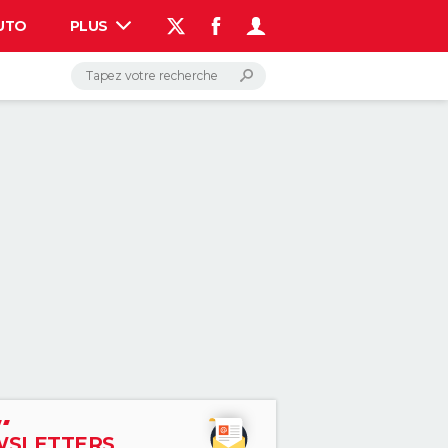
UTO
PLUS
AUTO
HIGH-TECH
BRICOLAGE
WEEK-END
LIFESTYLE
SANTE
VOYAGE
PHOTO
GUIDES D'ACHAT
BONS PLANS
CARTE DE VOEUX
DICTIONNAIRE
PROGRAMME TV
COPAINS D'AVANT
AVIS DE DÉCÈS
FORUM
Connexion
S'inscrire
Rechercher
SLETTERS