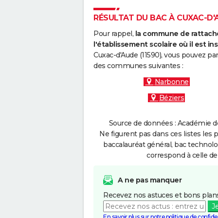
RÉSULTAT DU BAC À CUXAC-D'A
Pour rappel,
la commune de rattache
l'établissement scolaire où il est ins
Cuxac-d'Aude (11590), vous pouvez par
des communes suivantes :
Narbonne
Béziers
Source de données : Académie de 
Ne figurent pas dans ces listes les 
baccalauréat général, bac technolo
correspond à celle de
A ne pas manquer
Recevez nos astuces et bons plans
J
En savoir plus sur notre politique de confiden