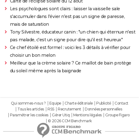
Carte de l'éclipse solaire du 12 août
Les psychologues sont clairs : laisser la vaisselle sale
s'accumuler dans l'évier n'est pas un signe de paresse,
mais de saturation
Tony Silvestre, éducateur canin : "un chien qui éternue n'est
pas malade, c'est un signe pour dire qu'il est heureux"
Ce chef étoilé est formel : voici les 3 détails à vérifier pour
choisir un bon melon
Meilleur que la crème solaire ? Ce maillot de bain protège
du soleil même après la baignade
Qui sommes-nous ?
Equipe
Charte éditoriale
Publicité
Contact
Tous les articles
RSS
Recrutement
Données personnelles
Paramétrer les cookies
Gérer Utiq
Mentions légales
Groupe Figaro
© 2026 CCM Benchmark