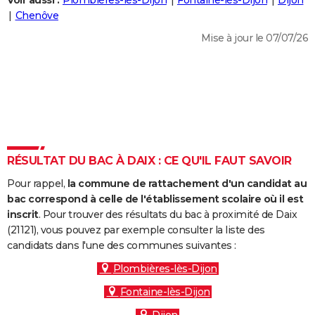
Voir aussi :
Plombières-lès-Dijon
Fontaine-lès-Dijon
Dijon
City break
Voyage de noces
Climat
Destinations
Voyage nature
Forum
+
Chenôve
PHOTO
Mise à jour le 07/07/26
GUIDES D'ACHAT
BONS PLANS
CARTE DE VOEUX
Carte Bonne année
Carte Pâques
Carte de Noël
Carte Saint-Valentin
Carte d'anniversaire
DICTIONNAIRE
Biographies
Expressions
Dictionnaire
Citations
Proverbes
RÉSULTAT DU BAC À DAIX : CE QU'IL FAUT SAVOIR
PROGRAMME TV
Pour rappel,
la commune de rattachement d'un candidat au
COPAINS D'AVANT
bac correspond à celle de l'établissement scolaire où il est
Se connecter
Collèges
Universités
Service militaire
S'inscrire
Lycées
Primaires
Entreprises
Avis de recherche
inscrit
. Pour trouver des résultats du bac à proximité de Daix
AVIS DE DÉCÈS
(21121), vous pouvez par exemple consulter la liste des
candidats dans l'une des communes suivantes :
FORUM
Plombières-lès-Dijon
Lifestyle
Sport
Television
Cinema
Bricolage
Culture
Auto
Voyage
Fontaine-lès-Dijon