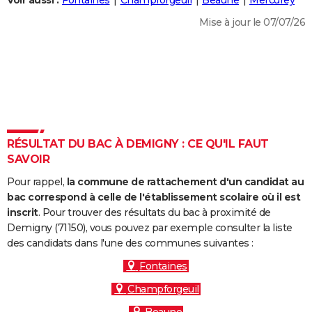
Voir aussi :
Fontaines
Champforgeuil
Beaune
Mercurey
City break
Voyage de noces
Climat
Destinations
Voyage nature
Forum
+
PHOTO
Mise à jour le 07/07/26
GUIDES D'ACHAT
BONS PLANS
CARTE DE VOEUX
Carte Bonne année
Carte Pâques
Carte de Noël
Carte Saint-Valentin
Carte d'anniversaire
DICTIONNAIRE
RÉSULTAT DU BAC À DEMIGNY : CE QU'IL FAUT
Biographies
Expressions
Dictionnaire
Citations
Proverbes
SAVOIR
PROGRAMME TV
Pour rappel,
la commune de rattachement d'un candidat au
COPAINS D'AVANT
bac correspond à celle de l'établissement scolaire où il est
Se connecter
Collèges
Universités
Service militaire
S'inscrire
Lycées
Primaires
Entreprises
Avis de recherche
inscrit
. Pour trouver des résultats du bac à proximité de
AVIS DE DÉCÈS
Demigny (71150), vous pouvez par exemple consulter la liste
des candidats dans l'une des communes suivantes :
FORUM
Fontaines
Lifestyle
Sport
Television
Cinema
Bricolage
Culture
Auto
Voyage
Champforgeuil