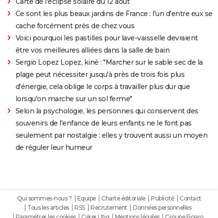
Carte de l'éclipse solaire du 12 août
Ce sont les plus beaux jardins de France : l'un d'entre eux se
cache forcément près de chez vous
Voici pourquoi les pastilles pour lave-vaisselle devraient
être vos meilleures alliées dans la salle de bain
Sergio Lopez Lopez, kiné : "Marcher sur le sable sec de la
plage peut nécessiter jusqu'à près de trois fois plus
d'énergie, cela oblige le corps à travailler plus dur que
lorsqu'on marche sur un sol ferme"
Selon la psychologie, les personnes qui conservent des
souvenirs de l'enfance de leurs enfants ne le font pas
seulement par nostalgie : elles y trouvent aussi un moyen
de réguler leur humeur
Qui sommes-nous ?
Equipe
Charte éditoriale
Publicité
Contact
Tous les articles
RSS
Recrutement
Données personnelles
Paramétrer les cookies
Gérer Utiq
Mentions légales
Groupe Figaro