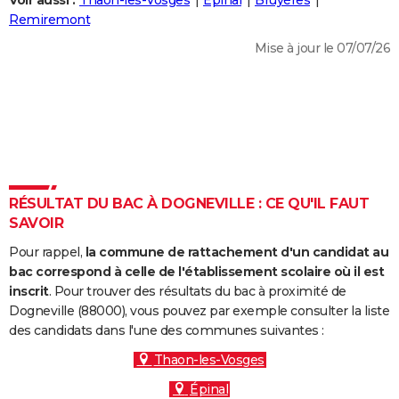
Voir aussi :
Thaon-les-Vosges
Épinal
Bruyères
City break
Voyage de noces
Climat
Destinations
Voyage nature
Forum
+
Remiremont
PHOTO
Mise à jour le 07/07/26
GUIDES D'ACHAT
BONS PLANS
CARTE DE VOEUX
Carte Bonne année
Carte Pâques
Carte de Noël
Carte Saint-Valentin
Carte d'anniversaire
DICTIONNAIRE
Biographies
Expressions
Dictionnaire
Citations
Proverbes
RÉSULTAT DU BAC À DOGNEVILLE : CE QU'IL FAUT
PROGRAMME TV
SAVOIR
COPAINS D'AVANT
Pour rappel,
la commune de rattachement d'un candidat au
Se connecter
Collèges
Universités
Service militaire
S'inscrire
Lycées
Primaires
Entreprises
Avis de recherche
bac correspond à celle de l'établissement scolaire où il est
AVIS DE DÉCÈS
inscrit
. Pour trouver des résultats du bac à proximité de
Dogneville (88000), vous pouvez par exemple consulter la liste
FORUM
des candidats dans l'une des communes suivantes :
Lifestyle
Sport
Television
Cinema
Bricolage
Culture
Auto
Voyage
Thaon-les-Vosges
Épinal