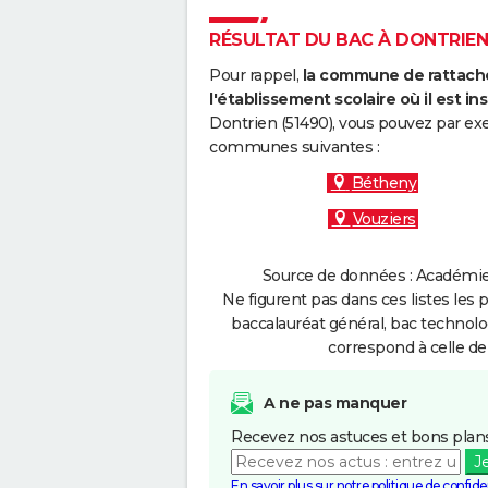
RÉSULTAT DU BAC À DONTRIEN 
Pour rappel,
la commune de rattache
l'établissement scolaire où il est ins
Dontrien (51490), vous pouvez par exe
communes suivantes :
Bétheny
Vouziers
Source de données : Académie 
Ne figurent pas dans ces listes les 
baccalauréat général, bac technolo
correspond à celle de
A ne pas manquer
Recevez nos astuces et bons plans
J
En savoir plus sur notre politique de confiden