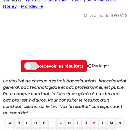
Voir aussi :
Hérouville-Saint-Clair
Caen
Saint-Manvieu-
City break
Voyage de noces
Climat
Destinations
Voyage nature
Forum
+
Norrey
Mondeville
PHOTO
Mise à jour le 10/07/26
GUIDES D'ACHAT
BONS PLANS
CARTE DE VOEUX
Carte Bonne année
Carte Pâques
Carte de Noël
Carte Saint-Valentin
Carte d'anniversaire
DICTIONNAIRE
Biographies
Expressions
Dictionnaire
Citations
Proverbes
Partager
PROGRAMME TV
Recevoir les résultats
COPAINS D'AVANT
Le résultat de chacun des trois baccalauréats, baccalauréat
général, bac technologique et bac professionnel, est publié.
Se connecter
Collèges
Universités
Service militaire
S'inscrire
Lycées
Primaires
Entreprises
Avis de recherche
AVIS DE DÉCÈS
Pour chaque candidat, la filière (bac général, bac techno,
bac pro) est indiquée. Pour consulter le résultat d'un
FORUM
candidat, cliquez sur le lien "Voir le résultat" correspondant
Lifestyle
Sport
Television
Cinema
Bricolage
Culture
Auto
Voyage
au candidat.
A
B
C
D
E
F
G
H
I
J
K
L
M
N