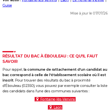
Voir aussi :
Fontaine-lès-Vervins
Laon
Le Hérie-la-Viéville
City break
Voyage de noces
Climat
Destinations
Voyage nature
Forum
+
Guise
PHOTO
Mise à jour le 07/07/26
GUIDES D'ACHAT
BONS PLANS
CARTE DE VOEUX
Carte Bonne année
Carte Pâques
Carte de Noël
Carte Saint-Valentin
Carte d'anniversaire
DICTIONNAIRE
Biographies
Expressions
Dictionnaire
Citations
Proverbes
RÉSULTAT DU BAC À ÉBOULEAU : CE QU'IL FAUT
PROGRAMME TV
SAVOIR
COPAINS D'AVANT
Pour rappel,
la commune de rattachement d'un candidat au
Se connecter
Collèges
Universités
Service militaire
S'inscrire
Lycées
Primaires
Entreprises
Avis de recherche
bac correspond à celle de l'établissement scolaire où il est
AVIS DE DÉCÈS
inscrit
. Pour trouver des résultats du bac à proximité
d'Ébouleau (02350), vous pouvez par exemple consulter la liste
FORUM
des candidats dans l'une des communes suivantes :
Lifestyle
Sport
Television
Cinema
Bricolage
Culture
Auto
Voyage
Fontaine-lès-Vervins
Laon