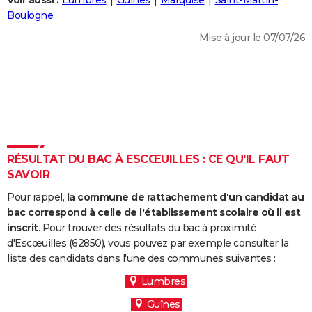
Voir aussi :
Lumbres
Guînes
Marquise
Saint-Martin-
City break
Voyage de noces
Climat
Destinations
Voyage nature
Forum
+
Boulogne
PHOTO
Mise à jour le 07/07/26
GUIDES D'ACHAT
BONS PLANS
CARTE DE VOEUX
Carte Bonne année
Carte Pâques
Carte de Noël
Carte Saint-Valentin
Carte d'anniversaire
DICTIONNAIRE
Biographies
Expressions
Dictionnaire
Citations
Proverbes
RÉSULTAT DU BAC À ESCŒUILLES : CE QU'IL FAUT
PROGRAMME TV
SAVOIR
COPAINS D'AVANT
Pour rappel,
la commune de rattachement d'un candidat au
Se connecter
Collèges
Universités
Service militaire
S'inscrire
Lycées
Primaires
Entreprises
Avis de recherche
bac correspond à celle de l'établissement scolaire où il est
AVIS DE DÉCÈS
inscrit
. Pour trouver des résultats du bac à proximité
d'Escœuilles (62850), vous pouvez par exemple consulter la
FORUM
liste des candidats dans l'une des communes suivantes :
Lifestyle
Sport
Television
Cinema
Bricolage
Culture
Auto
Voyage
Lumbres
Guînes