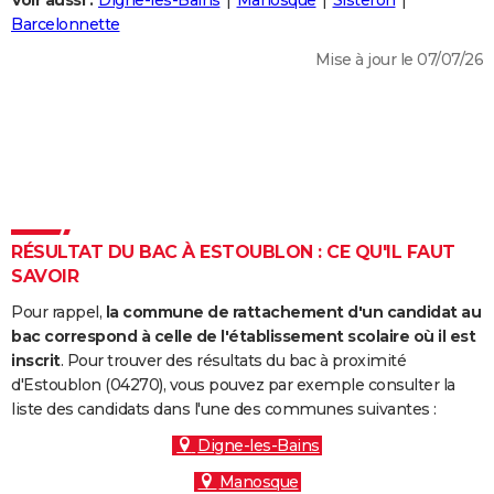
Voir aussi :
Digne-les-Bains
Manosque
Sisteron
City break
Voyage de noces
Climat
Destinations
Voyage nature
Forum
+
Barcelonnette
PHOTO
Mise à jour le 07/07/26
GUIDES D'ACHAT
BONS PLANS
CARTE DE VOEUX
Carte Bonne année
Carte Pâques
Carte de Noël
Carte Saint-Valentin
Carte d'anniversaire
DICTIONNAIRE
Biographies
Expressions
Dictionnaire
Citations
Proverbes
RÉSULTAT DU BAC À ESTOUBLON : CE QU'IL FAUT
PROGRAMME TV
SAVOIR
COPAINS D'AVANT
Pour rappel,
la commune de rattachement d'un candidat au
Se connecter
Collèges
Universités
Service militaire
S'inscrire
Lycées
Primaires
Entreprises
Avis de recherche
bac correspond à celle de l'établissement scolaire où il est
AVIS DE DÉCÈS
inscrit
. Pour trouver des résultats du bac à proximité
d'Estoublon (04270), vous pouvez par exemple consulter la
FORUM
liste des candidats dans l'une des communes suivantes :
Lifestyle
Sport
Television
Cinema
Bricolage
Culture
Auto
Voyage
Digne-les-Bains
Manosque