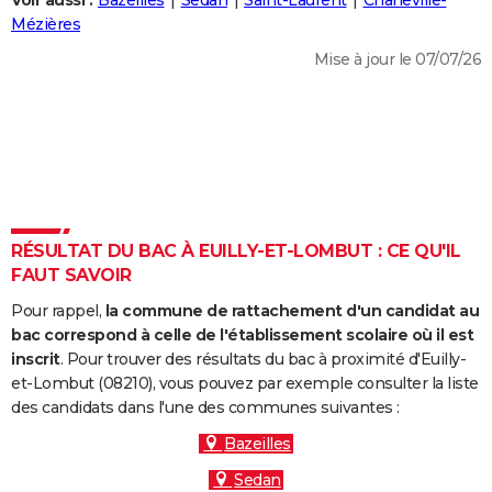
Voir aussi :
Bazeilles
Sedan
Saint-Laurent
Charleville-
City break
Voyage de noces
Climat
Destinations
Voyage nature
Forum
+
Mézières
PHOTO
Mise à jour le 07/07/26
GUIDES D'ACHAT
BONS PLANS
CARTE DE VOEUX
Carte Bonne année
Carte Pâques
Carte de Noël
Carte Saint-Valentin
Carte d'anniversaire
DICTIONNAIRE
Biographies
Expressions
Dictionnaire
Citations
Proverbes
RÉSULTAT DU BAC À EUILLY-ET-LOMBUT : CE QU'IL
PROGRAMME TV
FAUT SAVOIR
COPAINS D'AVANT
Pour rappel,
la commune de rattachement d'un candidat au
Se connecter
Collèges
Universités
Service militaire
S'inscrire
Lycées
Primaires
Entreprises
Avis de recherche
bac correspond à celle de l'établissement scolaire où il est
AVIS DE DÉCÈS
inscrit
. Pour trouver des résultats du bac à proximité d'Euilly-
et-Lombut (08210), vous pouvez par exemple consulter la liste
FORUM
des candidats dans l'une des communes suivantes :
Lifestyle
Sport
Television
Cinema
Bricolage
Culture
Auto
Voyage
Bazeilles
Sedan