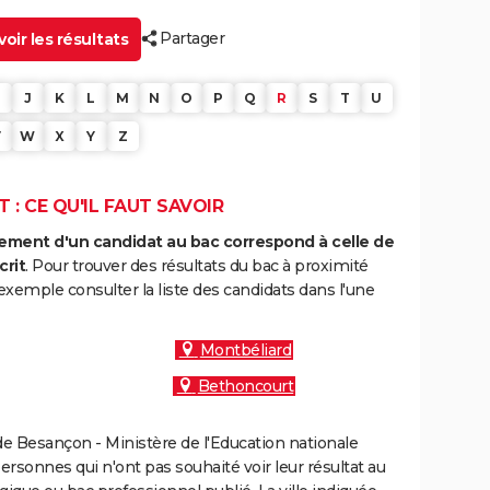
Partager
oir les résultats
J
K
L
M
N
O
P
Q
R
S
T
U
V
W
X
Y
Z
 : CE QU'IL FAUT SAVOIR
ment d'un candidat au bac correspond à celle de
crit
. Pour trouver des résultats du bac à proximité
exemple consulter la liste des candidats dans l'une
Montbéliard
Bethoncourt
e Besançon - Ministère de l'Education nationale
personnes qui n'ont pas souhaité voir leur résultat au