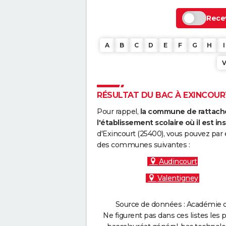
Recev
A
B
C
D
E
F
G
H
I
RÉSULTAT DU BAC À EXINCOURT
Pour rappel,
la commune de rattache
l'établissement scolaire où il est ins
d'Exincourt (25400), vous pouvez par 
des communes suivantes :
Audincourt
Valentigney
Source de données : Académie d
Ne figurent pas dans ces listes les 