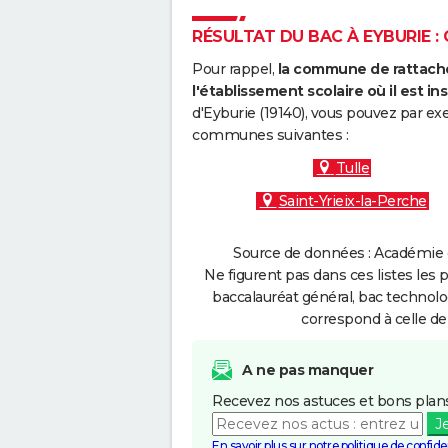
RÉSULTAT DU BAC À EYBURIE : 
Pour rappel,
la commune de rattache
l'établissement scolaire où il est ins
d'Eyburie (19140), vous pouvez par ex
communes suivantes :
Tulle
Saint-Yrieix-la-Perche
Source de données : Académie d
Ne figurent pas dans ces listes les 
baccalauréat général, bac technolo
correspond à celle de
A ne pas manquer
Recevez nos astuces et bons plans
J
En savoir plus sur notre politique de confiden