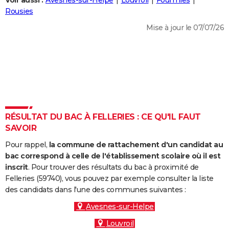
Voir aussi :
Avesnes-sur-Helpe
Louvroil
Fourmies
City break
Voyage de noces
Climat
Destinations
Voyage nature
Forum
+
Rousies
PHOTO
Mise à jour le 07/07/26
GUIDES D'ACHAT
BONS PLANS
CARTE DE VOEUX
Carte Bonne année
Carte Pâques
Carte de Noël
Carte Saint-Valentin
Carte d'anniversaire
DICTIONNAIRE
Biographies
Expressions
Dictionnaire
Citations
Proverbes
RÉSULTAT DU BAC À FELLERIES : CE QU'IL FAUT
PROGRAMME TV
SAVOIR
COPAINS D'AVANT
Pour rappel,
la commune de rattachement d'un candidat au
Se connecter
Collèges
Universités
Service militaire
S'inscrire
Lycées
Primaires
Entreprises
Avis de recherche
bac correspond à celle de l'établissement scolaire où il est
AVIS DE DÉCÈS
inscrit
. Pour trouver des résultats du bac à proximité de
Felleries (59740), vous pouvez par exemple consulter la liste
FORUM
des candidats dans l'une des communes suivantes :
Lifestyle
Sport
Television
Cinema
Bricolage
Culture
Auto
Voyage
Avesnes-sur-Helpe
Louvroil