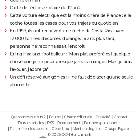
Carte de l'éclipse solaire du 12 août
Cette voiture électrique est la moins chère de France : elle
coche toutes les cases pour vos trajets du quotidien
En 1997, ils ont recouvert une friche du Costa Rica avec
12 000 tonnes d'écorces d'orange. 16 ans plus tard,
personne ne reconnaissait l'endroit
Erling Haaland, footballeur : "Mon plat préféré est quelque
chose que je ne peux presque jamais manger. Mais je dois
l'avouer, j'adore ça"
Un défi réservé aux génies : il ne faut déplacer qu'une seule
allumette
Qui sommes-nous ?
Equipe
Charte éditoriale
Publicité
Contact
Tous les articles
RSS
Recrutement
Données personnelles
Paramétrer les cookies
Gérer Utiq
Mentions légales
Groupe Figaro
© 2026 CCM Benchmark