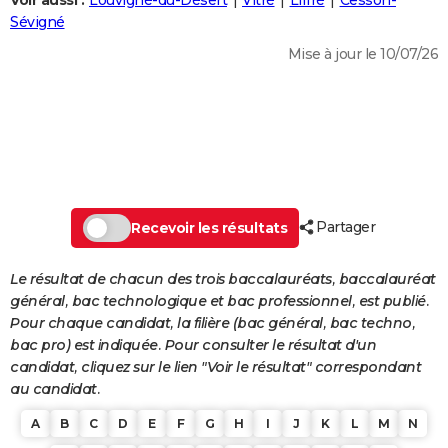
Voir aussi :
Louvigné-du-Désert
Vitré
Liffré
Cesson-
City break
Voyage de noces
Climat
Destinations
Voyage nature
Forum
+
Sévigné
PHOTO
Mise à jour le 10/07/26
GUIDES D'ACHAT
BONS PLANS
CARTE DE VOEUX
Carte Bonne année
Carte Pâques
Carte de Noël
Carte Saint-Valentin
Carte d'anniversaire
DICTIONNAIRE
Biographies
Expressions
Dictionnaire
Citations
Proverbes
Partager
PROGRAMME TV
Recevoir les résultats
COPAINS D'AVANT
Le résultat de chacun des trois baccalauréats, baccalauréat
général, bac technologique et bac professionnel, est publié.
Se connecter
Collèges
Universités
Service militaire
S'inscrire
Lycées
Primaires
Entreprises
Avis de recherche
AVIS DE DÉCÈS
Pour chaque candidat, la filière (bac général, bac techno,
bac pro) est indiquée. Pour consulter le résultat d'un
FORUM
candidat, cliquez sur le lien "Voir le résultat" correspondant
Lifestyle
Sport
Television
Cinema
Bricolage
Culture
Auto
Voyage
au candidat.
A
B
C
D
E
F
G
H
I
J
K
L
M
N