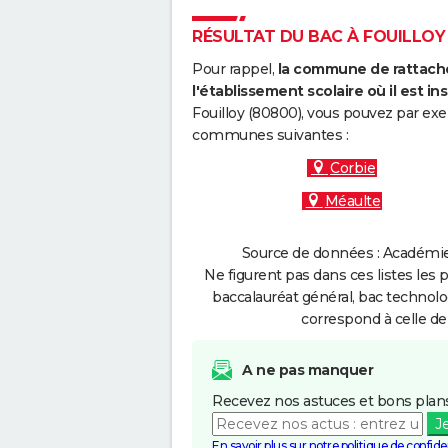
RÉSULTAT DU BAC À FOUILLOY :
Pour rappel,
la commune de rattache
l'établissement scolaire où il est ins
Fouilloy (80800), vous pouvez par exe
communes suivantes :
Corbie
Méaulte
Source de données : Académie 
Ne figurent pas dans ces listes les 
baccalauréat général, bac technolo
correspond à celle de
A ne pas manquer
Recevez nos astuces et bons plans
J
En savoir plus sur notre politique de confiden