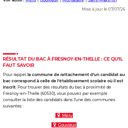
Voir aussi :
Méru
Gouvieux
Montataire
Saint-Maximin
City break
Voyage de noces
Climat
Destinations
Voyage nature
Forum
+
PHOTO
Mise à jour le 07/07/26
GUIDES D'ACHAT
BONS PLANS
CARTE DE VOEUX
Carte Bonne année
Carte Pâques
Carte de Noël
Carte Saint-Valentin
Carte d'anniversaire
DICTIONNAIRE
RÉSULTAT DU BAC À FRESNOY-EN-THELLE : CE QU'IL
Biographies
Expressions
Dictionnaire
Citations
Proverbes
FAUT SAVOIR
PROGRAMME TV
Pour rappel,
la commune de rattachement d'un candidat au
COPAINS D'AVANT
bac correspond à celle de l'établissement scolaire où il est
Se connecter
Collèges
Universités
Service militaire
S'inscrire
Lycées
Primaires
Entreprises
Avis de recherche
inscrit
. Pour trouver des résultats du bac à proximité de
AVIS DE DÉCÈS
Fresnoy-en-Thelle (60530), vous pouvez par exemple
consulter la liste des candidats dans l'une des communes
FORUM
suivantes :
Lifestyle
Sport
Television
Cinema
Bricolage
Culture
Auto
Voyage
Méru
Gouvieux