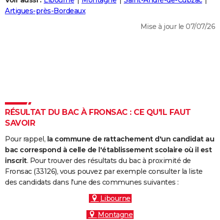
Voir aussi :
Libourne
Montagne
Saint-André-de-Cubzac
City break
Voyage de noces
Climat
Destinations
Voyage nature
Forum
+
Artigues-près-Bordeaux
PHOTO
Mise à jour le 07/07/26
GUIDES D'ACHAT
BONS PLANS
CARTE DE VOEUX
Carte Bonne année
Carte Pâques
Carte de Noël
Carte Saint-Valentin
Carte d'anniversaire
DICTIONNAIRE
Biographies
Expressions
Dictionnaire
Citations
Proverbes
RÉSULTAT DU BAC À FRONSAC : CE QU'IL FAUT
PROGRAMME TV
SAVOIR
COPAINS D'AVANT
Pour rappel,
la commune de rattachement d'un candidat au
Se connecter
Collèges
Universités
Service militaire
S'inscrire
Lycées
Primaires
Entreprises
Avis de recherche
bac correspond à celle de l'établissement scolaire où il est
AVIS DE DÉCÈS
inscrit
. Pour trouver des résultats du bac à proximité de
Fronsac (33126), vous pouvez par exemple consulter la liste
FORUM
des candidats dans l'une des communes suivantes :
Lifestyle
Sport
Television
Cinema
Bricolage
Culture
Auto
Voyage
Libourne
Montagne