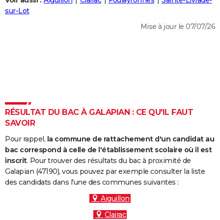
Voir aussi :
Aiguillon
Clairac
Foulayronnes
Sainte-Livrade-
City break
Voyage de noces
Climat
Destinations
Voyage nature
Forum
+
sur-Lot
PHOTO
Mise à jour le 07/07/26
GUIDES D'ACHAT
BONS PLANS
CARTE DE VOEUX
Carte Bonne année
Carte Pâques
Carte de Noël
Carte Saint-Valentin
Carte d'anniversaire
DICTIONNAIRE
Biographies
Expressions
Dictionnaire
Citations
Proverbes
RÉSULTAT DU BAC À GALAPIAN : CE QU'IL FAUT
PROGRAMME TV
SAVOIR
COPAINS D'AVANT
Pour rappel,
la commune de rattachement d'un candidat au
Se connecter
Collèges
Universités
Service militaire
S'inscrire
Lycées
Primaires
Entreprises
Avis de recherche
bac correspond à celle de l'établissement scolaire où il est
AVIS DE DÉCÈS
inscrit
. Pour trouver des résultats du bac à proximité de
Galapian (47190), vous pouvez par exemple consulter la liste
FORUM
des candidats dans l'une des communes suivantes :
Lifestyle
Sport
Television
Cinema
Bricolage
Culture
Auto
Voyage
Aiguillon
Clairac